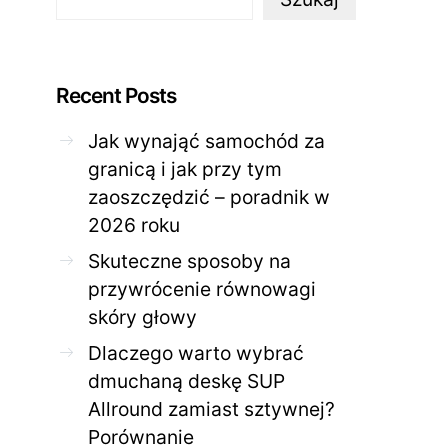
Recent Posts
Jak wynająć samochód za
ZDROWE CIAŁO
ZDROWE C
granicą i jak przy tym
Jak skutecznie zadbać o
Twoja cera potrzeb
zaoszczędzić – poradnik w
problematyczną cerę w
jak mądrze wspier
domowym spa?
odnow
2026 roku
28 KWIETNIA 2026
AGNIESZKA
27 KWIETNIA 2026
Skuteczne sposoby na
przywrócenie równowagi
skóry głowy
Dlaczego warto wybrać
dmuchaną deskę SUP
Allround zamiast sztywnej?
Porównanie