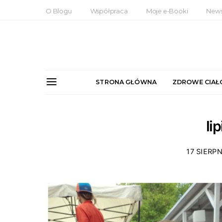
O Blogu
Współpraca
Moje e-Booki
News
STRONA GŁÓWNA
ZDROWE CIAŁ
li
17 SIERPN