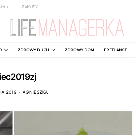
letter
ZAKUPY
O
ZDROWY DUCH
ZDROWY DOM
FREELANCE
piec2019zj
IA 2019
AGNIESZKA