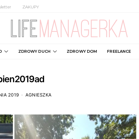
letter
ZAKUPY
O
ZDROWY DUCH
ZDROWY DOM
FREELANCE
rpien2019ad
NIA 2019
AGNIESZKA