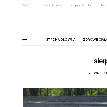
O Blogu
Współpraca
Moje e-Booki
News
STRONA GŁÓWNA
ZDROWE CIAŁ
sie
20 WRZEŚ