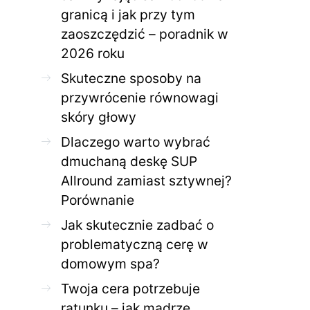
granicą i jak przy tym
zaoszczędzić – poradnik w
ZDROWE CIAŁO
ZDROWE C
2026 roku
Jak skutecznie zadbać o
Twoja cera potrzeb
problematyczną cerę w
jak mądrze wspier
Skuteczne sposoby na
domowym spa?
odnow
przywrócenie równowagi
28 KWIETNIA 2026
AGNIESZKA
27 KWIETNIA 2026
skóry głowy
Dlaczego warto wybrać
dmuchaną deskę SUP
Allround zamiast sztywnej?
Porównanie
Jak skutecznie zadbać o
problematyczną cerę w
domowym spa?
Twoja cera potrzebuje
ratunku – jak mądrze