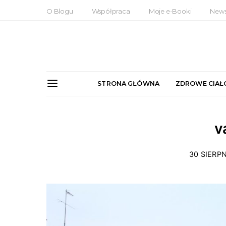
O Blogu
Współpraca
Moje e-Booki
News
STRONA GŁÓWNA
ZDROWE CIAŁ
v
30 SIERPN