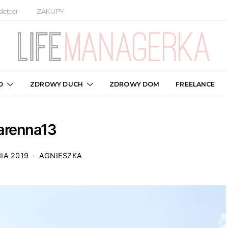
letter
ZAKUPY
O
ZDROWY DUCH
ZDROWY DOM
FREELANCE
arenna13
IA 2019
AGNIESZKA