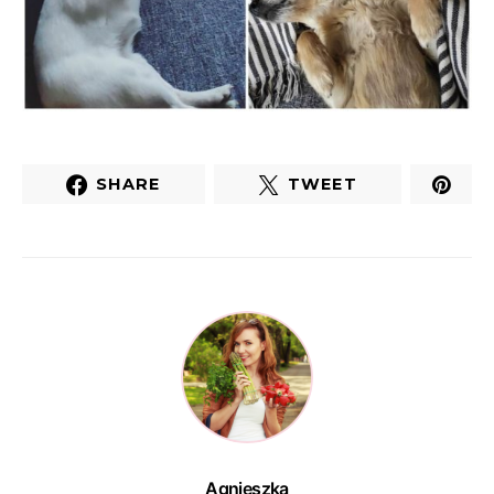
SHARE
TWEET
Agnieszka