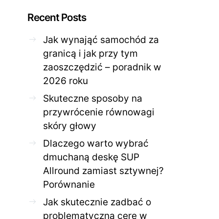
Recent Posts
Jak wynająć samochód za
granicą i jak przy tym
zaoszczędzić – poradnik w
ZDROWE CIAŁO
ZDROWE C
2026 roku
Jak skutecznie zadbać o
Twoja cera potrzeb
problematyczną cerę w
jak mądrze wspier
Skuteczne sposoby na
domowym spa?
odnow
przywrócenie równowagi
28 KWIETNIA 2026
AGNIESZKA
27 KWIETNIA 2026
skóry głowy
Dlaczego warto wybrać
dmuchaną deskę SUP
Allround zamiast sztywnej?
Porównanie
Jak skutecznie zadbać o
problematyczną cerę w