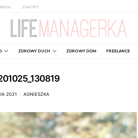
letter
ZAKUPY
O
ZDROWY DUCH
ZDROWY DOM
FREELANCE
201025_130819
IA 2021
AGNIESZKA