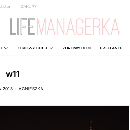
letter
ZAKUPY
O
ZDROWY DUCH
ZDROWY DOM
FREELANCE
w11
A 2013
AGNIESZKA