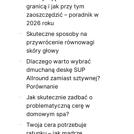
granicą i jak przy tym
zaoszczędzić – poradnik w
ZDROWE CIAŁO
ZDROWE C
2026 roku
Jak skutecznie zadbać o
Twoja cera potrzeb
problematyczną cerę w
jak mądrze wspier
Skuteczne sposoby na
domowym spa?
odnow
przywrócenie równowagi
28 KWIETNIA 2026
AGNIESZKA
27 KWIETNIA 2026
skóry głowy
Dlaczego warto wybrać
dmuchaną deskę SUP
Allround zamiast sztywnej?
Porównanie
Jak skutecznie zadbać o
problematyczną cerę w
domowym spa?
Twoja cera potrzebuje
ratunku – jak mądrze