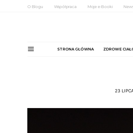
O Blogu
Współpraca
Moje e-Booki
News
STRONA GŁÓWNA
ZDROWE CIAŁ
23 LIPC