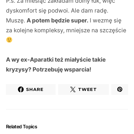
P.s. Za miesiąc zakładam dolny łuk, więc
dyskomfort się podwoi. Ale dam radę.
Muszę.
A potem będzie super.
I wezmę się
za kolejne kompleksy, mniejsze na szczęście
A wy ex-Aparatki też miałyście takie
kryzysy? Potrzebuję wsparcia!
SHARE
TWEET
Related Topics