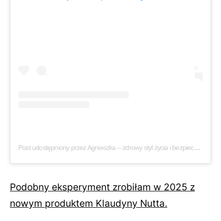
Post udostępniony przez Agnieszka – zdrowy styl życia i bezpieczna jazda (@lifemanagerka)
Podobny eksperyment zrobiłam w 2025 z
nowym produktem Klaudyny Nutta.