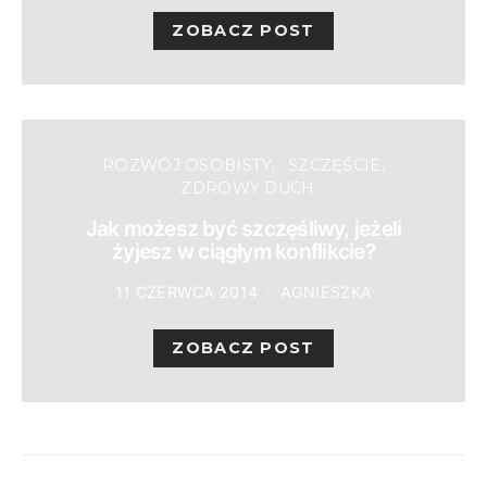
ZOBACZ POST
ROZWÓJ OSOBISTY
SZCZĘŚCIE
ZDROWY DUCH
Jak możesz być szczęśliwy, jeżeli
żyjesz w ciągłym konflikcie?
11 CZERWCA 2014
AGNIESZKA
ZOBACZ POST