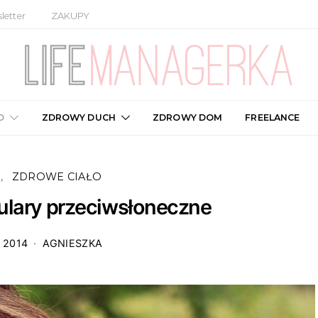
letter
ZAKUPY
O
ZDROWY DUCH
ZDROWY DOM
FREELANCE
E
ZDROWE CIAŁO
ulary przeciwsłoneczne
 2014
AGNIESZKA