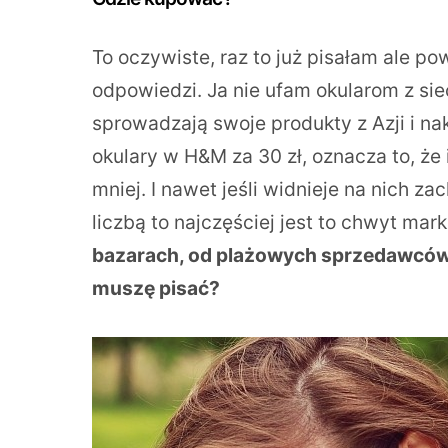
To oczywiste, raz to już pisałam ale pow
odpowiedzi. Ja nie ufam okularom z si
sprowadzają swoje produkty z Azji i na
okulary w H&M za 30 zł, oznacza to, ż
mniej. I nawet jeśli widnieje na nich z
liczbą to najczęściej jest to chwyt mar
bazarach, od plażowych sprzedawców i
muszę pisać?