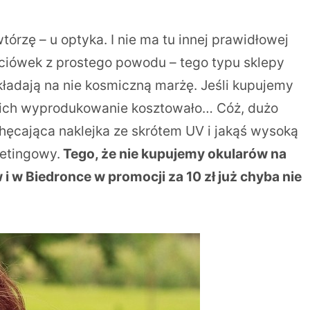
tórzę – u optyka. I nie ma tu innej prawidłowej
eciówek z prostego powodu – tego typu sklepy
kładają na nie kosmiczną marżę. Jeśli kupujemy
e ich wyprodukowanie kosztowało… Cóż, dużo
achęcająca naklejka ze skrótem UV i jakąś wysoką
ketingowy.
Tego, że nie kupujemy okularów na
 w Biedronce w promocji za 10 zł już chyba nie