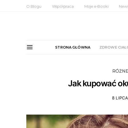
O Blogu
Współpraca
Moje e-Booki
News
STRONA GŁÓWNA
ZDROWE CIAŁ
RÓŻN
Jak kupować ok
8 LIPCA