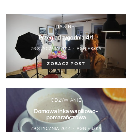
RÓŻNE
Przegląd tygodnia 4/1
26 STYCZNIA 2014
AGNIESZKA
ZOBACZ POST
ODŻYWIANIE
Domowa Inka waniliowo-
pomarańczowa
29 STYCZNIA 2014
AGNIESZKA