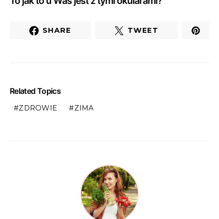
To jak to u Was jest z tymi okularami?
SHARE
TWEET
Related Topics
ZDROWIE
ZIMA