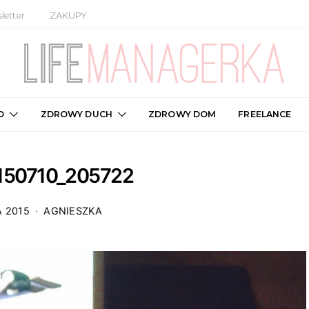
letter
ZAKUPY
O
ZDROWY DUCH
ZDROWY DOM
FREELANCE
150710_205722
A 2015
AGNIESZKA