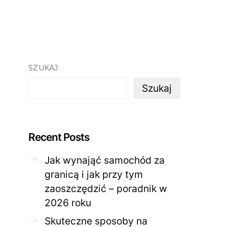
SZUKAJ
Szukaj
Recent Posts
Jak wynająć samochód za
ZDROWE CIAŁO
ZDROWE C
granicą i jak przy tym
Jak skutecznie zadbać o
Twoja cera potrzeb
zaoszczędzić – poradnik w
problematyczną cerę w
jak mądrze wspier
domowym spa?
odnow
2026 roku
28 KWIETNIA 2026
AGNIESZKA
27 KWIETNIA 2026
Skuteczne sposoby na