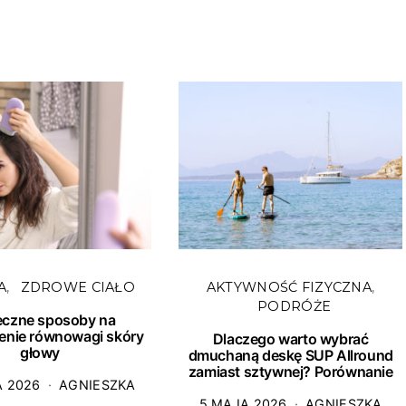
A
ZDROWE CIAŁO
AKTYWNOŚĆ FIZYCZNA
PODRÓŻE
eczne sposoby na
enie równowagi skóry
Dlaczego warto wybrać
głowy
dmuchaną deskę SUP Allround
zamiast sztywnej? Porównanie
A 2026
AGNIESZKA
5 MAJA 2026
AGNIESZKA