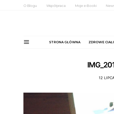
O Blogu
Współpraca
Moje e-Booki
News
STRONA GŁÓWNA
ZDROWE CIAŁ
IMG_20
12 LIPC