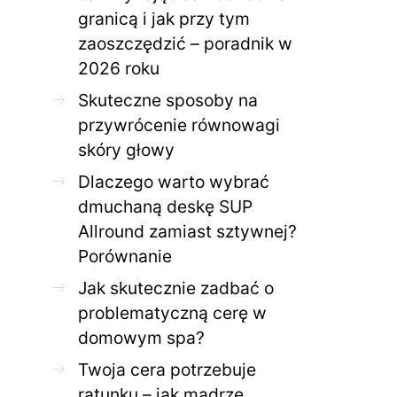
granicą i jak przy tym
zaoszczędzić – poradnik w
ZDROWE CIAŁO
ZDROWE C
2026 roku
Jak skutecznie zadbać o
Twoja cera potrzeb
problematyczną cerę w
jak mądrze wspier
Skuteczne sposoby na
domowym spa?
odnow
przywrócenie równowagi
28 KWIETNIA 2026
AGNIESZKA
27 KWIETNIA 2026
skóry głowy
Dlaczego warto wybrać
dmuchaną deskę SUP
Allround zamiast sztywnej?
Porównanie
Jak skutecznie zadbać o
problematyczną cerę w
domowym spa?
Twoja cera potrzebuje
ratunku – jak mądrze