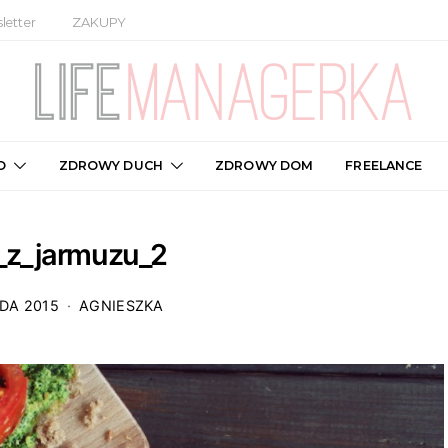
letter
ZAKUPY
O
ZDROWY DUCH
ZDROWY DOM
FREELANCE
_z_jarmuzu_2
DA 2015
AGNIESZKA