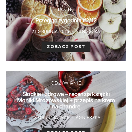
RÓŻNE
Przegląd tygodnia #2/12
21 GRUDNIA 2015
AGNIESZKA
ZOBACZ POST
ODŻYWIANIE
Słodkie i zdrowe – recenzja książki
Moniki Mrozowskiej + przepis na krem
na chandrę
28 GRUDNIA 2015
AGNIESZKA