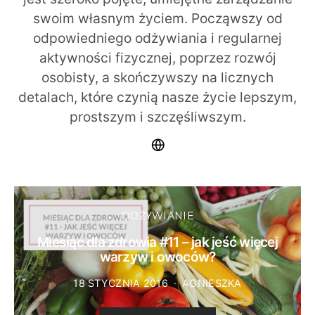
swoim własnym życiem. Począwszy od
odpowiedniego odżywiania i regularnej
aktywności fizycznej, poprzez rozwój
osobisty, a skończywszy na licznych
detalach, które czynią nasze życie lepszym,
prostszym i szczęśliwszym.
ODŻYWIANIE
Miesiąc dla zdrowia #11 – jak jeść więcej
warzyw i owoców?
18 STYCZNIA 2016
AGNIESZKA