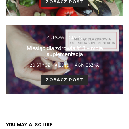
ZOBACZ POST
ZDROWE CIAŁO
Miesiąc dla zdrowia #13 – moja
suplementacja
20 STYCZNIA 2016
AGNIESZKA
ZOBACZ POST
YOU MAY ALSO LIKE