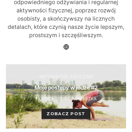
odpowiedniego odżywiania i regularnej
aktywności fizycznej, poprzez rozwój
osobisty, a skończywszy na licznych
detalach, które czynią nasze życie lepszym,
prostszym i szczęśliwszym.
AKTYWNOŚĆ FIZYCZNA
Moje postępy w jodze #2
19 LIPCA 2016
AGNIESZKA
ZOBACZ POST