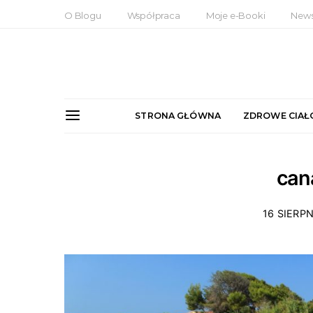
O Blogu
Współpraca
Moje e-Booki
News
STRONA GŁÓWNA
ZDROWE CIAŁ
can
16 SIERPN