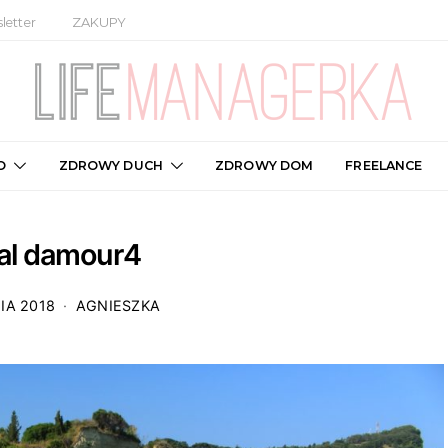
letter
ZAKUPY
O
ZDROWY DUCH
ZDROWY DOM
FREELANCE
al damour4
IA 2018
AGNIESZKA