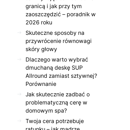
granicą i jak przy tym
zaoszczędzić – poradnik w
ZDROWE CIAŁO
ZDROWE C
2026 roku
Jak skutecznie zadbać o
Twoja cera potrzeb
problematyczną cerę w
jak mądrze wspier
Skuteczne sposoby na
domowym spa?
odnow
przywrócenie równowagi
28 KWIETNIA 2026
AGNIESZKA
27 KWIETNIA 2026
skóry głowy
Dlaczego warto wybrać
dmuchaną deskę SUP
Allround zamiast sztywnej?
Porównanie
Jak skutecznie zadbać o
problematyczną cerę w
domowym spa?
Twoja cera potrzebuje
ratunku – jak mądrze