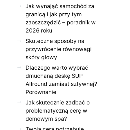
Jak wynająć samochód za
granicą i jak przy tym
ZDROWE CIAŁO
ZDROWE C
zaoszczędzić – poradnik w
Jak skutecznie zadbać o
Twoja cera potrzeb
2026 roku
problematyczną cerę w
jak mądrze wspier
domowym spa?
odnow
Skuteczne sposoby na
28 KWIETNIA 2026
AGNIESZKA
27 KWIETNIA 2026
przywrócenie równowagi
skóry głowy
Dlaczego warto wybrać
dmuchaną deskę SUP
Allround zamiast sztywnej?
Porównanie
Jak skutecznie zadbać o
problematyczną cerę w
domowym spa?
Twoja cera potrzebuje