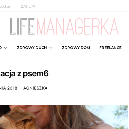
letter
ZAKUPY
O
ZDROWY DUCH
ZDROWY DOM
FREELANCE
acja z psem6
NIA 2018
AGNIESZKA