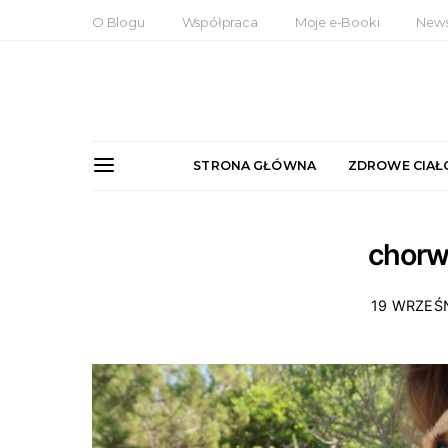
O Blogu
Współpraca
Moje e-Booki
News
STRONA GŁÓWNA
ZDROWE CIAŁ
chorw
19 WRZEŚ