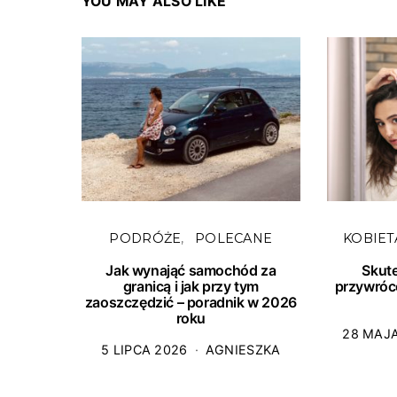
YOU MAY ALSO LIKE
PODRÓŻE
POLECANE
KOBIET
Jak wynająć samochód za
Skut
granicą i jak przy tym
przywróc
zaoszczędzić – poradnik w 2026
roku
28 MAJ
5 LIPCA 2026
AGNIESZKA