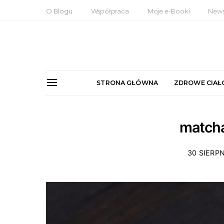
O Blogu
Współpraca
Moje e-Booki
News
STRONA GŁÓWNA
ZDROWE CIAŁ
matcha
30 SIERPN