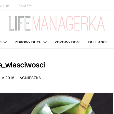
letter
ZAKUPY
O
ZDROWY DUCH
ZDROWY DOM
FREELANCE
_wlasciwosci
IA 2018
AGNIESZKA