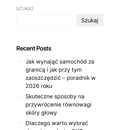
SZUKAJ
Szukaj
Recent Posts
Jak wynająć samochód za
granicą i jak przy tym
zaoszczędzić – poradnik w
ZDROWE CIAŁO
ZDROWE C
2026 roku
Jak skutecznie zadbać o
Twoja cera potrzeb
problematyczną cerę w
jak mądrze wspier
Skuteczne sposoby na
domowym spa?
odnow
przywrócenie równowagi
28 KWIETNIA 2026
AGNIESZKA
27 KWIETNIA 2026
skóry głowy
Dlaczego warto wybrać