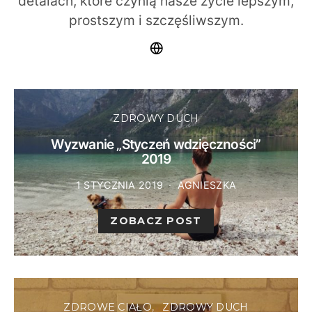
detalach, które czynią nasze życie lepszym,
prostszym i szczęśliwszym.
ZDROWY DUCH
Wyzwanie „Styczeń wdzięczności”
2019
1 STYCZNIA 2019
AGNIESZKA
ZOBACZ POST
ZDROWE CIAŁO
ZDROWY DUCH