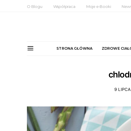
O Blogu
Współpraca
Moje e-Booki
News
STRONA GŁÓWNA
ZDROWE CIAŁ
chlod
9 LIPCA