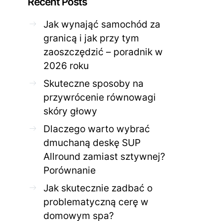
Recent Posts
Jak wynająć samochód za
ZDROWE CIAŁO
ZDROWE C
granicą i jak przy tym
Jak skutecznie zadbać o
Twoja cera potrzeb
zaoszczędzić – poradnik w
problematyczną cerę w
jak mądrze wspier
domowym spa?
odnow
2026 roku
28 KWIETNIA 2026
AGNIESZKA
27 KWIETNIA 2026
Skuteczne sposoby na
przywrócenie równowagi
skóry głowy
Dlaczego warto wybrać
dmuchaną deskę SUP
Allround zamiast sztywnej?
Porównanie
Jak skutecznie zadbać o
problematyczną cerę w
domowym spa?