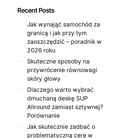
Recent Posts
Jak wynająć samochód za
granicą i jak przy tym
zaoszczędzić – poradnik w
ZDROWE CIAŁO
ZDROWE C
2026 roku
Jak skutecznie zadbać o
Twoja cera potrzeb
problematyczną cerę w
jak mądrze wspier
Skuteczne sposoby na
domowym spa?
odnow
przywrócenie równowagi
28 KWIETNIA 2026
AGNIESZKA
27 KWIETNIA 2026
skóry głowy
Dlaczego warto wybrać
dmuchaną deskę SUP
Allround zamiast sztywnej?
Porównanie
Jak skutecznie zadbać o
problematyczną cerę w