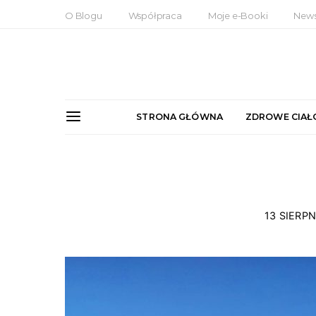
O Blogu
Współpraca
Moje e-Booki
News
STRONA GŁÓWNA
ZDROWE CIAŁ
13 SIERPN