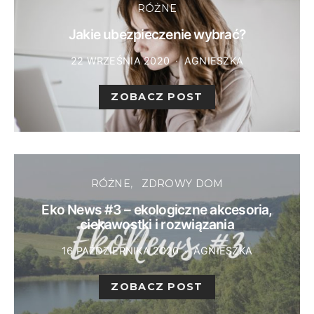
RÓŻNE
Jakie ubezpieczenie wybrać?
22 WRZEŚNIA 2020
AGNIESZKA
ZOBACZ POST
RÓŻNE
ZDROWY DOM
Eko News #3 – ekologiczne akcesoria,
ciekawostki i rozwiązania
16 PAŹDZIERNIKA 2020
AGNIESZKA
ZOBACZ POST