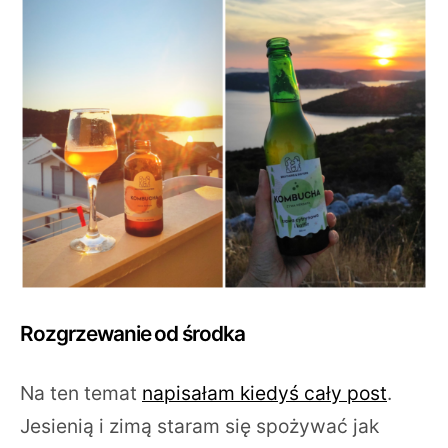
Rozgrzewanie od środka
Na ten temat
napisałam kiedyś cały post
.
Jesienią i zimą staram się spożywać jak