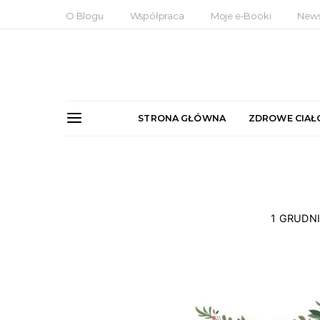
O Blogu
Współpraca
Moje e-Booki
News
STRONA GŁÓWNA
ZDROWE CIAŁ
1 GRUDN