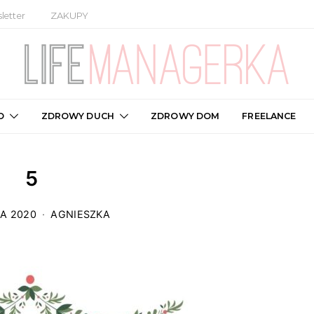
letter
ZAKUPY
O
ZDROWY DUCH
ZDROWY DOM
FREELANCE
5
IA 2020
AGNIESZKA