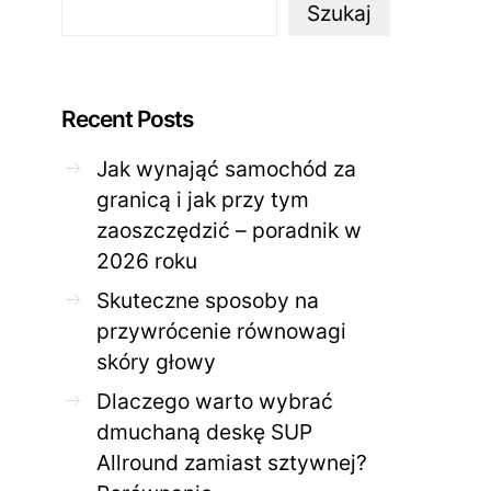
Szukaj
Recent Posts
Jak wynająć samochód za
granicą i jak przy tym
zaoszczędzić – poradnik w
2026 roku
ZDROWE CIAŁO
ZDROWE C
Skuteczne sposoby na
przywrócenie równowagi
Jak skutecznie zadbać o
Twoja cera potrzeb
problematyczną cerę w
jak mądrze wspier
skóry głowy
domowym spa?
odnow
Dlaczego warto wybrać
28 KWIETNIA 2026
AGNIESZKA
27 KWIETNIA 2026
dmuchaną deskę SUP
Allround zamiast sztywnej?