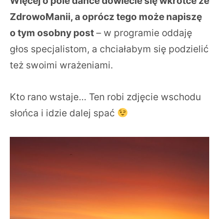
Więcej o pole dance dowiecie się wkrótce ze
ZdrowoManii, a oprócz tego może napiszę
o tym osobny post
– w programie oddaję
głos specjalistom, a chciałabym się podzielić
też swoimi wrażeniami.
Kto rano wstaje… Ten robi zdjęcie wschodu
słońca i idzie dalej spać