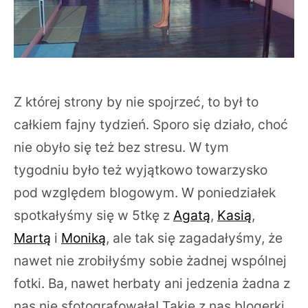
Z której strony by nie spojrzeć, to był to
całkiem fajny tydzień. Sporo się działo, choć
nie obyło się też bez stresu. W tym
tygodniu było też wyjątkowo towarzysko
pod względem blogowym. W poniedziałek
spotkałyśmy się w 5tkę z
Agatą
,
Kasią
,
Martą
i
Moniką
, ale tak się zagadałyśmy, że
nawet nie zrobiłyśmy sobie żadnej wspólnej
fotki. Ba, nawet herbaty ani jedzenia żadna z
nas nie sfotografowała! Takie z nas blogerki