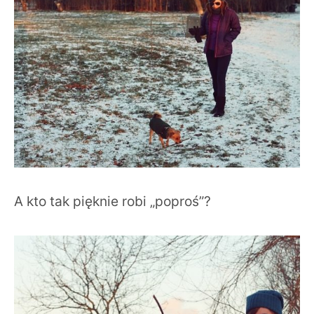
A kto tak pięknie robi „poproś”?