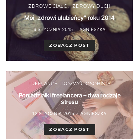
ZDROWE CIAŁO
ZDROWY DUCH
Moi „zdrowi ulubieńcy” roku 2014
6 STYCZNIA 2015
AGNIESZKA
ZOBACZ POST
FREELANCE
ROZWÓJ OSOBISTY
Poniedziałki freelancera – dwa rodzaje
stresu
12 STYCZNIA 2015
AGNIESZKA
ZOBACZ POST