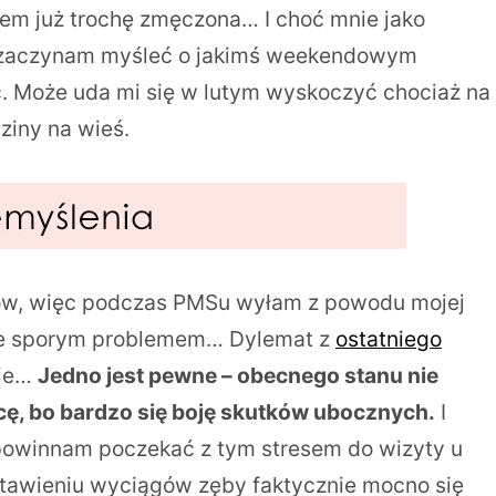
estem już trochę zmęczona… I choć mnie jako
 – zaczynam myśleć o jakimś weekendowym
ć. Może uda mi się w lutym wyskoczyć chociaż na
ziny na wieś.
mów, więc podczas PMSu wyłam z powodu mojej
mnie sporym problemem… Dylemat z
ostatniego
cie…
Jedno jest pewne – obecnego stanu nie
cę, bo bardzo się boję skutków ubocznych.
I
 powinnam poczekać z tym stresem do wizyty u
stawieniu wyciągów zęby faktycznie mocno się