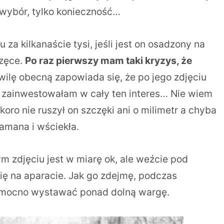
j wybór, tylko konieczność…
a kilkanaście tysi, jeśli jest on osadzony na
częce.
Po raz pierwszy mam taki kryzys, że
ilę obecną zapowiada się, że po jego zdjęciu
to zainwestowałam w cały ten interes… Nie wiem
koro nie ruszył on szczęki ani o milimetr a chyba
amana i wściekła.
m zdjęciu jest w miarę ok, ale weźcie pod
ię na aparacie. Jak go zdejmę, podczas
 mocno wystawać ponad dolną wargę.