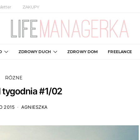
letter
ZAKUPY
O
ZDROWY DUCH
ZDROWY DOM
FREELANCE
RÓŻNE
 tygodnia #1/02
O 2015
AGNIESZKA