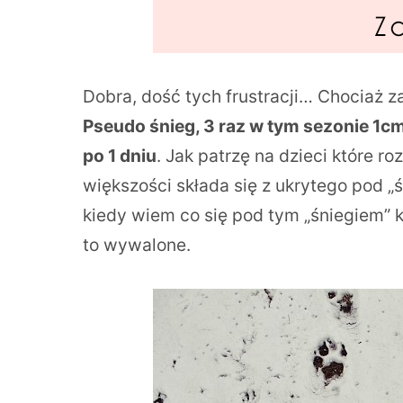
Dobra, dość tych frustracji… Chociaż za
Pseudo śnieg, 3 raz w tym sezonie 1c
po 1 dniu
. Jak patrzę na dzieci które r
większości składa się z ukrytego pod „
kiedy wiem co się pod tym „śniegiem” k
to wywalone.