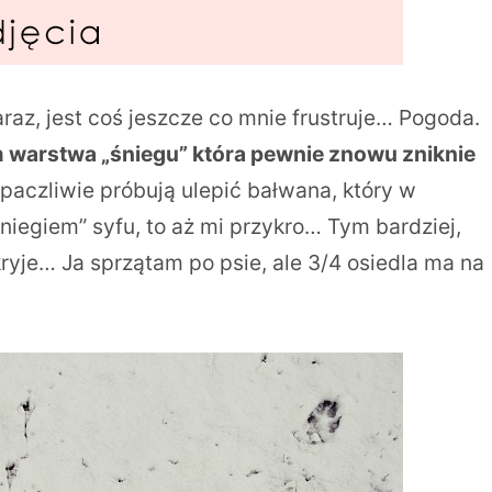
raz, jest coś jeszcze co mnie frustruje… Pogoda.
m warstwa „śniegu” która pewnie znowu zniknie
ozpaczliwie próbują ulepić bałwana, który w
śniegiem” syfu, to aż mi przykro… Tym bardziej,
ryje… Ja sprzątam po psie, ale 3/4 osiedla ma na