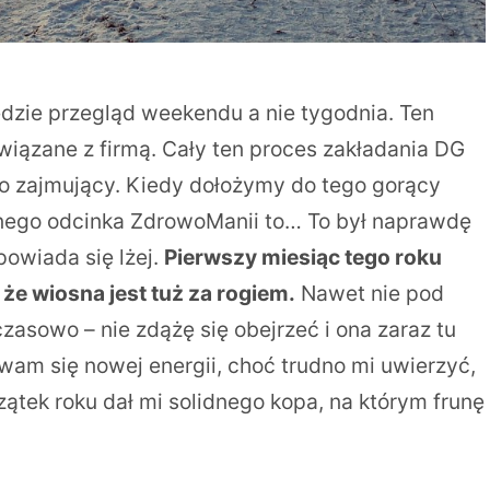
ędzie przegląd weekendu a nie tygodnia. Ten
wiązane z firmą. Cały ten proces zakładania DG
eco zajmujący. Kiedy dołożymy do tego gorący
ejnego odcinka ZdrowoManii to… To był naprawdę
powiada się lżej.
Pierwszy miesiąc tego roku
, że wiosna jest tuż za rogiem.
Nawet nie pod
czasowo – nie zdążę się obejrzeć i ona zaraz tu
wam się nowej energii, choć trudno mi uwierzyć,
zątek roku dał mi solidnego kopa, na którym frunę