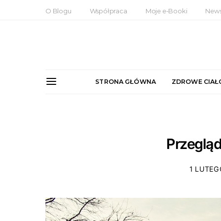
O Blogu
Współpraca
Moje e-Booki
News
STRONA GŁÓWNA
ZDROWE CIAŁ
Przegląd
1 LUTEG