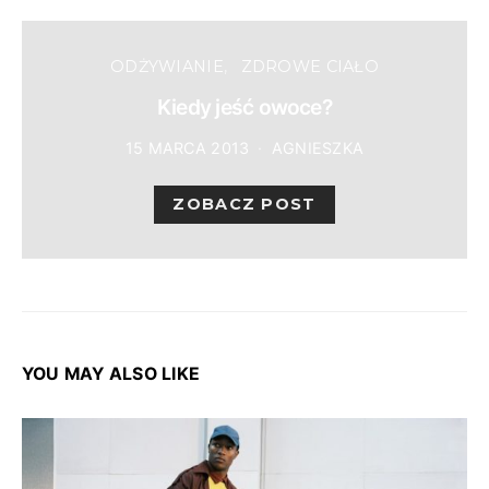
ODŻYWIANIE
ZDROWE CIAŁO
Kiedy jeść owoce?
15 MARCA 2013
AGNIESZKA
ZOBACZ POST
YOU MAY ALSO LIKE