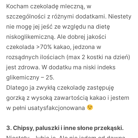
Kocham czekoladę mleczną, w
szczególności z różnymi dodatkami. Niestety
nie mogę jej jeść ze względu na dietę
niskoglikemiczną. Ale dobrej jakości
czekolada >70% kakao, jedzona w
rozsądnych ilościach (max 2 kostki na dzień)
jest zdrowa. W dodatku ma niski indeks
glikemiczny – 25.
Dlatego ja zwykłą czekoladę zastępuję
gorzką z wysoką zawartością kakao i jestem
w pełni usatysfakcjonowana
3. Chipsy, paluszki i inne słone przekąski.
Niestety – lubię je. Ale nie jadam od dawna,