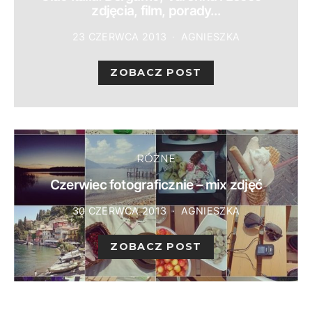
zdjęcia, film, porady…
23 CZERWCA 2013
AGNIESZKA
ZOBACZ POST
RÓŻNE
Czerwiec fotograficznie – mix zdjęć
30 CZERWCA 2013
AGNIESZKA
ZOBACZ POST