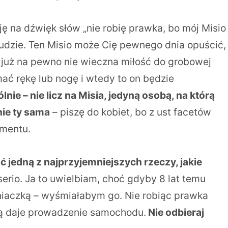
ję na dźwięk słów „nie robię prawka, bo mój Misio
 ludzie. Ten Misio może Cię pewnego dnia opuścić,
a już na pewno nie wieczna miłość do grobowej
ać rękę lub nogę i wtedy to on będzie
lnie – nie licz na Misia, jedyną osobą, na którą
ie ty sama
– piszę do kobiet, bo z ust facetów
umentu.
jedną z najprzyjemniejszych rzeczy, jakie
serio. Ja to uwielbiam, choć gdyby 8 lat temu
niaczką – wyśmiałabym go. Nie robiąc prawka
aką daje prowadzenie samochodu.
Nie odbieraj