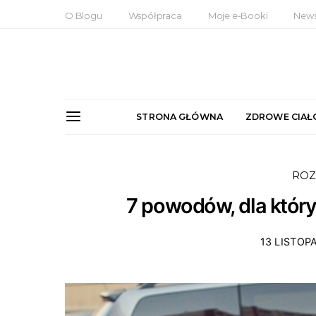
O Blogu
Współpraca
Moje e-Booki
News
STRONA GŁÓWNA
ZDROWE CIAŁ
ROZ
7 powodów, dla który
13 LISTOP