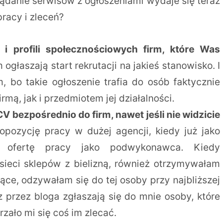
ądanie serwisów z ogłoszeniami wydaje się teraz
pracy i zleceń?
n i profili społecznościowych firm, które Was
m ogłaszają start rekrutacji na jakieś stanowisko. I
, bo takie ogłoszenie trafia do osób faktycznie
mą, jak i przedmiotem jej działalności.
V bezpośrednio do firm, nawet jeśli nie widzicie
opozycję pracy w dużej agencji, kiedy już jako
ją ofertę pracy jako podwykonawca. Kiedy
sieci sklepów z bielizną, również otrzymywałam
sujące, odzywałam się do tej osoby przy najbliższej
z przez bloga zgłaszają się do mnie osoby, które
rzało mi się coś im zlecać.