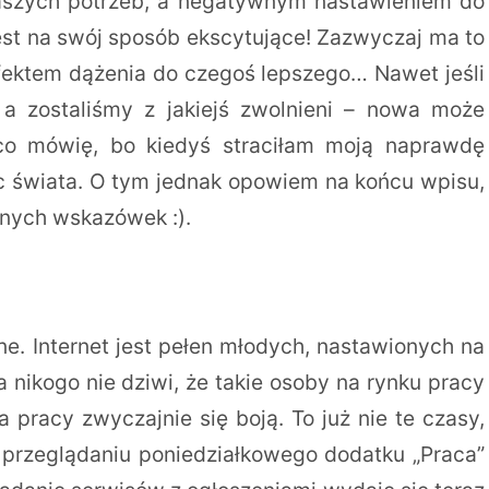
szych potrzeb, a negatywnym nastawieniem do
jest na swój sposób ekscytujące! Zazwyczaj ma to
 efektem dążenia do czegoś lepszego… Nawet jeśli
 a zostaliśmy z jakiejś zwolnieni – nowa może
co mówię, bo kiedyś straciłam moją naprawdę
ec świata. O tym jednak opowiem na końcu wpisu,
nych wskazówek :).
e. Internet jest pełen młodych, nastawionych na
a nikogo nie dziwi, że takie osoby na rynku pracy
ia pracy zwyczajnie się boją. To już nie te czasy,
 przeglądaniu poniedziałkowego dodatku „Praca”