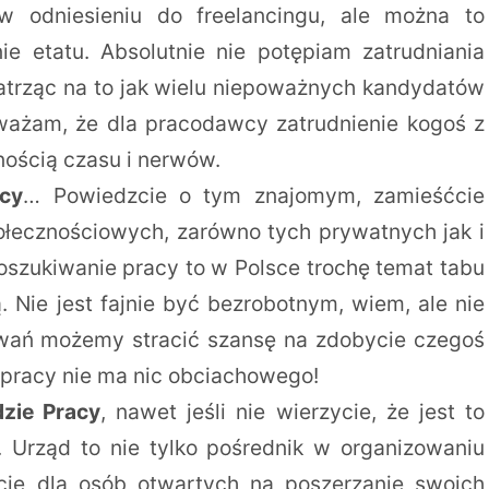
 odniesieniu do freelancingu, ale można to
e etatu. Absolutnie nie potępiam zatrudniania
patrząc na to jak wielu niepoważnych kandydatów
ważam, że dla pracodawcy zatrudnienie kogoś z
ością czasu i nerwów.
acy
… Powiedzcie o tym znajomym, zamieśćcie
połecznościowych, zarówno tych prywatnych jak i
szukiwanie pracy to w Polsce trochę temat tabu
. Nie jest fajnie być bezrobotnym, wiem, ale nie
iwań możemy stracić szansę na zdobycie czegoś
 pracy nie ma nic obciachowego!
dzie Pracy
, nawet jeśli nie wierzycie, że jest to
. Urząd to nie tylko pośrednik w organizowaniu
rcie dla osób otwartych na poszerzanie swoich