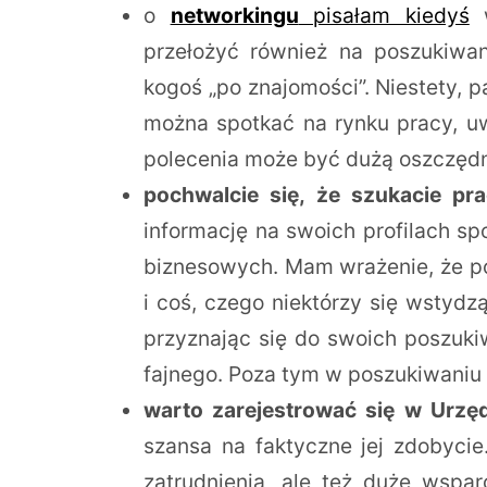
o
networkingu
pisałam kiedyś
w
przełożyć również na poszukiwani
kogoś „po znajomości”. Niestety, 
można spotkać na rynku pracy, u
polecenia może być dużą oszczędn
pochwalcie się, że szukacie pr
informację na swoich profilach s
biznesowych. Mam wrażenie, że po
i coś, czego niektórzy się wstydzą
przyznając się do swoich poszuk
fajnego. Poza tym w poszukiwaniu
warto zarejestrować się w Urzę
szansa na faktyczne jej zdobycie
zatrudnienia, ale też duże wspa