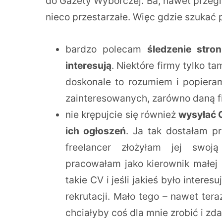
do Gazety Wyborczej. Ba, nawet przegl
nieco przestarzałe. Więc gdzie szukać 
bardzo polecam
śledzenie stro
interesują
. Niektóre firmy tylko ta
doskonale to rozumiem i popieram
zainteresowanych, zarówno daną fir
nie krępujcie się również
wysyłać C
ich ogłoszeń
. Ja tak dostałam pr
freelancer złożyłam jej swo
pracowałam jako kierownik małej 
takie CV i jeśli jakieś było intere
rekrutacji. Mało tego – nawet tera
chciałyby coś dla mnie zrobić i zda