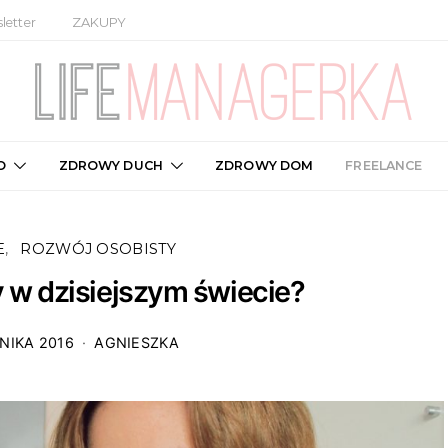
letter
ZAKUPY
O
ZDROWY DUCH
ZDROWY DOM
FREELANCE
E
ROZWÓJ OSOBISTY
 w dzisiejszym świecie?
NIKA 2016
AGNIESZKA