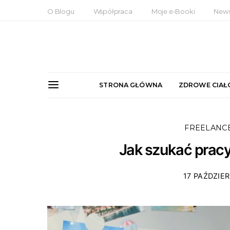
O Blogu
Współpraca
Moje e-Booki
News
STRONA GŁÓWNA
ZDROWE CIAŁ
FREELANC
Jak szukać pracy
17 PAŹDZIER