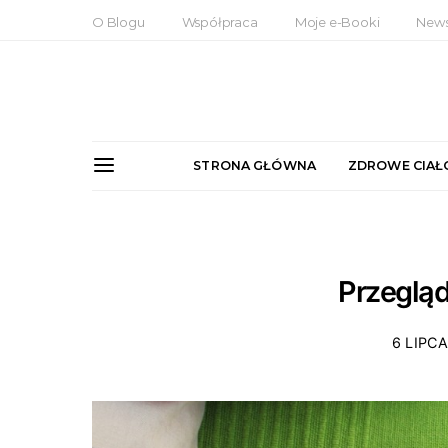
O Blogu
Współpraca
Moje e-Booki
News
STRONA GŁÓWNA
ZDROWE CIAŁ
Przegląd
6 LIPCA