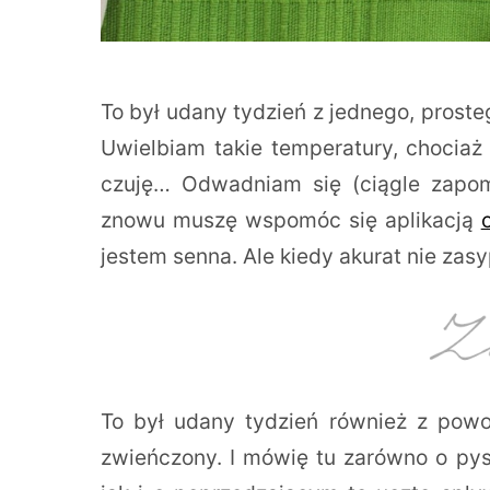
To był udany tydzień z jednego, proste
Uwielbiam takie temperatury, chociaż
czuję… Odwadniam się (ciągle zapom
znowu muszę wspomóc się aplikacją
jestem senna. Ale kiedy akurat nie zasy
To był udany tydzień również z powod
zwieńczony. I mówię tu zarówno o pysz