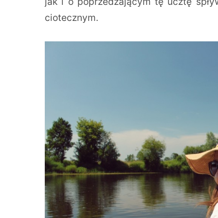
jak i o poprzedzającym tę ucztę sp
ciotecznym.