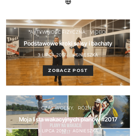
AKTYWNOŚĆ FIZYCZNA
VIDEO
Podstawowe kroki salsy i bachaty
3 LIPCA 2017
AGNIESZKA
ZOBACZ POST
CZAS WOLNY
RÓŻNE
Moja lista wakacyjnych planów #2017
5 LIPCA 2017
AGNIESZKA