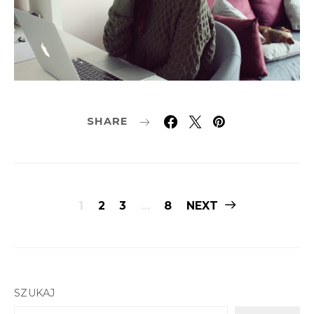
SHARE
Stronicowanie
1
2
3
…
8
NEXT
wpisów
SZUKAJ