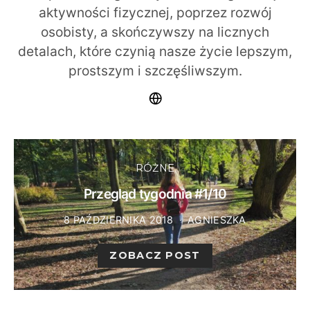
aktywności fizycznej, poprzez rozwój
osobisty, a skończywszy na licznych
detalach, które czynią nasze życie lepszym,
prostszym i szczęśliwszym.
RÓŻNE
Przegląd tygodnia #1/10
8 PAŹDZIERNIKA 2018
AGNIESZKA
ZOBACZ POST