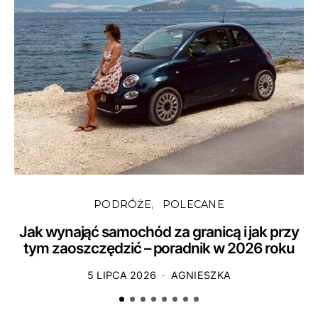
PODRÓŻE
POLECANE
Jak wynająć samochód za granicą i jak przy
S
tym zaoszczędzić – poradnik w 2026 roku
5 LIPCA 2026
AGNIESZKA