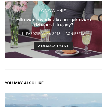
ODŻYWIANIE
Filtrowanie wody z kranu – jak działa
dzbanek filtrujący?
11 PAŹDZIERNIKA 2018
AGNIESZKA
ZOBACZ POST
YOU MAY ALSO LIKE