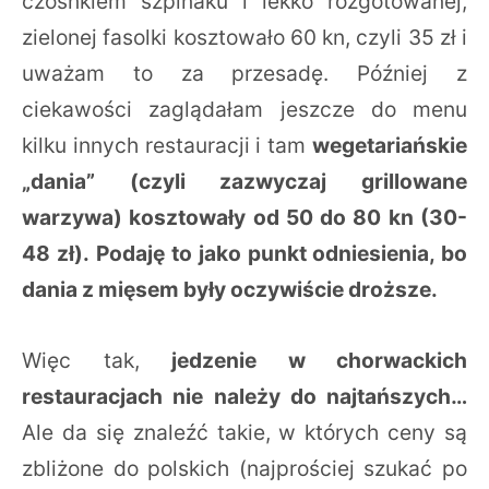
czosnkiem szpinaku i lekko rozgotowanej,
zielonej fasolki kosztowało 60 kn, czyli 35 zł i
uważam to za przesadę. Później z
ciekawości zaglądałam jeszcze do menu
kilku innych restauracji i tam
wegetariańskie
„dania” (czyli zazwyczaj grillowane
warzywa) kosztowały od 50 do 80 kn (30-
48 zł).
Podaję to jako punkt odniesienia, bo
dania z mięsem były oczywiście droższe.
Więc tak,
jedzenie w chorwackich
restauracjach nie należy do najtańszych…
Ale da się znaleźć takie, w których ceny są
zbliżone do polskich (najprościej szukać po