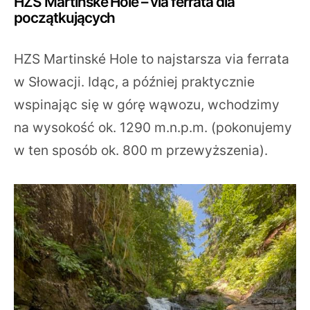
HZS Martinské Hole – via ferrata dla
początkujących
HZS Martinské Hole to najstarsza via ferrata
w Słowacji. Idąc, a później praktycznie
wspinając się w górę wąwozu, wchodzimy
na wysokość ok. 1290 m.n.p.m. (pokonujemy
w ten sposób ok. 800 m przewyższenia).