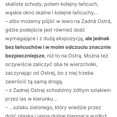
skaliste schody, potem kolejny łańcuch,
wąskie okno skalne i kolejne łańcuchy…
– albo możemy pójść w lewo na Zadná Ostrá,
gdzie podejście jest również dość
wymagające i z dużą ekspozycją,
ale jednak
bez łańcuchów i w moim odczuciu znacznie
bezpieczniejsze
, niż to na Ostrą. Można też
oczywiście zaliczyć oba te wierzchołki,
zaczynając od Ostrej, bo z niej trzeba
zawrócić tą samą drogą.
– z Zadnej Ostrej schodzimy żółtym szlakiem
przez las w kierunku…
– …szlaku zielonego, który wiedzie przez
dość płaską i jasną dolinę biegnącą wzdłuż