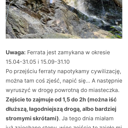
Uwaga:
Ferrata jest zamykana w okresie
15.04-31.05 i 15.09-31.10
Po przejściu ferraty napotykamy cywilizację,
można tam coś zjeść, napić się… A następnie
wyruszyć w drogę powrotną do miasteczka.
Zejście to zajmuje od 1,5 do 2h (można iść
dłuższą, łagodniejszą drogą, albo bardziej
stromymi skrótami)
. Ja tego dnia miałam
już zajechane stopy, więc zejście to zajęło mi