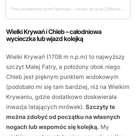
Post udostępniony przez Agnieszka – zdrowy styl życia (@lifemanagerka)
Wielki Krywań i Chleb – całodniowa
wycieczka lub wjazd kolejką
Wielki Krywań (1708 m n.p.m) to najwyższy
szczyt Małej Fatry, a położony obok niego
Chleb jest pięknym punktem widokowym
(podobało mi się tam bardziej, niż na Wielkim
Krywaniu, gdzie dodatkowo doskwierała
inwazja latających mrówek).
Szczyty te
można zdobyć od początku na własnych
nogach lub wspomóc się kolejką.
My