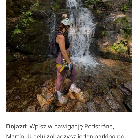
Dojazd:
Wpisz w nawigację Podstráne,
Martin. U celu zobaczysz jeden parking po