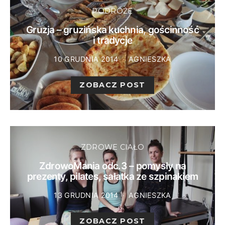
PODRÓŻE
Gruzja – gruzińska kuchnia, gościnność
i tradycje
10 GRUDNIA 2014
AGNIESZKA
ZOBACZ POST
ZDROWE CIAŁO
ZdrowoMania odc.3 – pomysły na
prezenty, pilates, sałatka ze szpinakiem
13 GRUDNIA 2014
AGNIESZKA
ZOBACZ POST