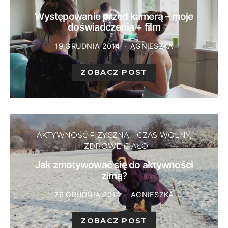
Występowanie przed kamerą – moje
doświadczenia + film
19 GRUDNIA 2014
AGNIESZKA
ZOBACZ POST
AKTYWNOŚĆ FIZYCZNA
CZAS WOLNY
ZDROWE CIAŁO
Jak zmotywować się do aktywności
zimą?
26 GRUDNIA 2014
AGNIESZKA
ZOBACZ POST