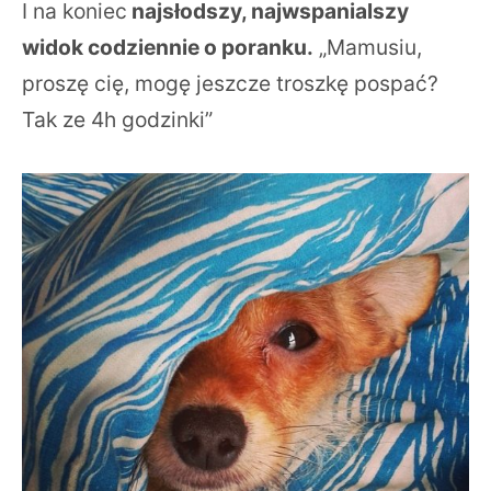
I na koniec
najsłodszy, najwspanialszy
widok codziennie o poranku.
„Mamusiu,
proszę cię, mogę jeszcze troszkę pospać?
Tak ze 4h godzinki”