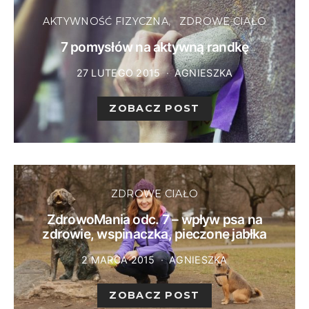
AKTYWNOŚĆ FIZYCZNA
ZDROWE CIAŁO
7 pomysłów na aktywną randkę
27 LUTEGO 2015
AGNIESZKA
ZOBACZ POST
ZDROWE CIAŁO
ZdrowoMania odc. 7 – wpływ psa na
zdrowie, wspinaczka, pieczone jabłka
2 MARCA 2015
AGNIESZKA
ZOBACZ POST