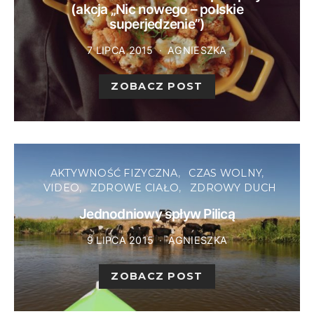
(akcja „Nic nowego – polskie
superjedzenie”)
7 LIPCA 2015
AGNIESZKA
ZOBACZ POST
AKTYWNOŚĆ FIZYCZNA
CZAS WOLNY
VIDEO
ZDROWE CIAŁO
ZDROWY DUCH
Jednodniowy spływ Pilicą
9 LIPCA 2015
AGNIESZKA
ZOBACZ POST