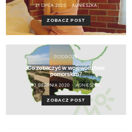
21 LIPCA 2020
AGNIESZKA
ZOBACZ POST
PODRÓŻE
Co zobaczyć w województwie
pomorskim?
13 SIERPNIA 2020
AGNIESZKA
ZOBACZ POST