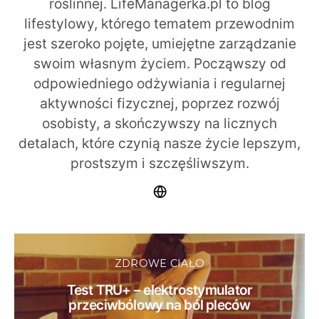
roślinnej. LifeManagerka.pl to blog
lifestylowy, którego tematem przewodnim
jest szeroko pojęte, umiejętne zarządzanie
swoim własnym życiem. Począwszy od
odpowiedniego odżywiania i regularnej
aktywności fizycznej, poprzez rozwój
osobisty, a skończywszy na licznych
detalach, które czynią nasze życie lepszym,
prostszym i szczęśliwszym.
ZDROWE CIAŁO
Test TRU+ – elektrostymulator
przeciwbólowy na ból pleców