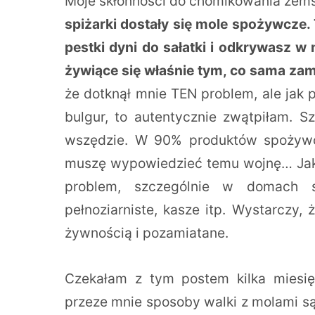
Moje skłonności do chomikowania zemś
spiżarki dostały się mole spożywcze. 
pestki dyni do sałatki i odkrywasz w 
żywiące się właśnie tym, co sama zam
że dotknął mnie TEN problem, ale jak
bulgur, to autentycznie zwątpiłam. S
wszędzie. W 90% produktów spożywczy
muszę wypowiedzieć temu wojnę… Jak 
problem, szczególnie w domach s
pełnoziarniste, kasze itp. Wystarczy,
żywnością i pozamiatane.
Czekałam z tym postem kilka miesię
przeze mnie sposoby walki z molami są