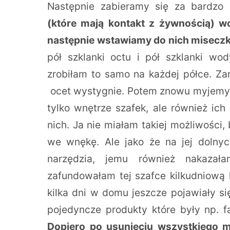
Następnie zabieramy się za bardzo
(które mają kontakt z żywnością) 
następnie wstawiamy do nich misecz
pół szklanki octu i pół szklanki wod
zrobiłam to samo na każdej półce. Za
ocet wystygnie. Potem znowu myjemy 
tylko wnętrze szafek, ale również ich 
nich. Ja nie miałam takiej możliwości
we wnękę. Ale jako że na jej dolny
narzędzia, jemu również nakazał
zafundowałam tej szafce kilkudniową 
kilka dni w domu jeszcze pojawiały się
pojedyncze produkty które były np. f
Dopiero po usunięciu wszystkiego m