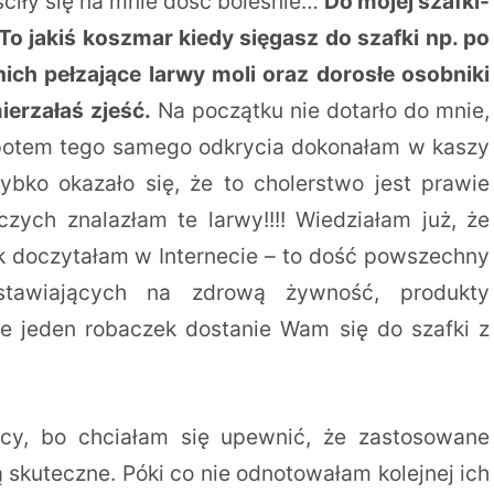
ciły się na mnie dość boleśnie…
Do mojej szafki-
To jakiś koszmar kiedy sięgasz do szafki np. po
nich pełzające larwy moli oraz dorosłe osobniki
ierzałaś zjeść.
Na początku nie dotarło do mnie,
 potem tego samego odkrycia dokonałam w kaszy
zybko okazało się, że to cholerstwo jest prawie
ch znalazłam te larwy!!!! Wiedziałam już, że
doczytałam w Internecie – to dość powszechny
tawiających na zdrową żywność, produkty
 że jeden robaczek dostanie Wam się do szafki z
cy, bo chciałam się upewnić, że zastosowane
 skuteczne. Póki co nie odnotowałam kolejnej ich