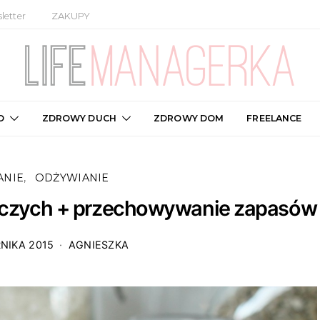
letter
ZAKUPY
O
ZDROWY DUCH
ZDROWY DOM
FREELANCE
ANIE
ODŻYWIANIE
ywczych + przechowywanie zapasów
NIKA 2015
AGNIESZKA