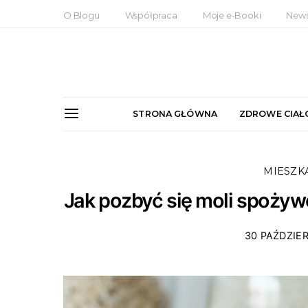
O Blogu
Współpraca
Moje e-Booki
News
STRONA GŁÓWNA
ZDROWE CIAŁ
MIESZK
Jak pozbyć się moli spoż
30 PAŹDZIER