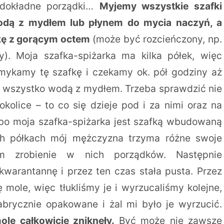
 dokładne porządki…
Myjemy wszystkie szafki
wodą z mydłem lub płynem do mycia naczyń, a
kę z gorącym octem
(może być rozcieńczony, np.
y). Moja szafka-spiżarka ma kilka półek, więc
mykamy tę szafkę i czekamy ok. pół godziny aż
wszystko wodą z mydłem. Trzeba sprawdzić nie
okolice – to co się dzieje pod i za nimi oraz na
, bo moja szafka-spiżarka jest szafką wbudowaną
ch półkach mój mężczyzna trzyma różne swoje
am zrobienie w nich porządków. Następnie
kwarantannę i przez ten czas stała pusta. Przez
 mole, więc tłukliśmy je i wyrzucaliśmy kolejne,
abrycznie opakowane i żal mi było je wyrzucić.
ole całkowicie zniknęły.
Być może nie zawsze