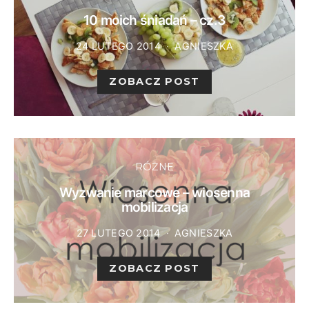
10 moich śniadań – cz.3
24 LUTEGO 2014
AGNIESZKA
ZOBACZ POST
RÓŻNE
Wyzwanie marcowe – wiosenna
mobilizacja
27 LUTEGO 2014
AGNIESZKA
ZOBACZ POST