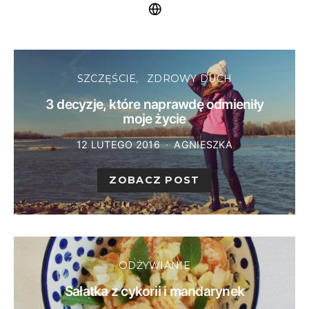
SZCZĘŚCIE
ZDROWY DUCH
3 decyzje, które naprawdę odmieniły
moje życie
12 LUTEGO 2016
AGNIESZKA
ZOBACZ POST
ODŻYWIANIE
Sałatka z cykorii i mandarynek