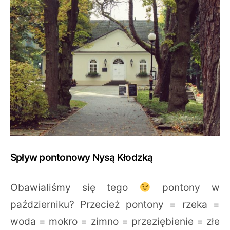
Spływ pontonowy Nysą Kłodzką
Obawialiśmy się tego
pontony w
październiku? Przecież pontony = rzeka =
woda = mokro = zimno = przeziębienie = złe