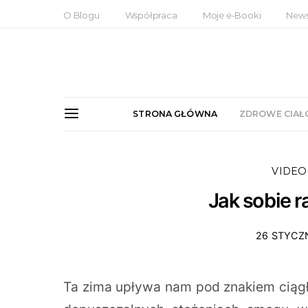
O Blogu
Współpraca
Moje e-Booki
News
STRONA GŁÓWNA
ZDROWE CIAŁ
VIDEO
Jak sobie 
26 STYCZ
Ta zima upływa nam pod znakiem ciągł