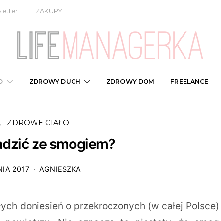
letter
ZAKUPY
O
ZDROWY DUCH
ZDROWY DOM
FREELANCE
ZDROWE CIAŁO
radzić ze smogiem?
NIA 2017
AGNIESZKA
ych doniesień o przekroczonych (w całej Polsce)