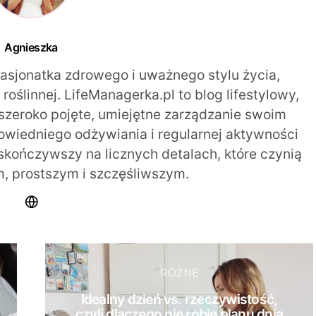
Agnieszka
pasjonatka zdrowego i uważnego stylu życia,
oślinnej. LifeManagerka.pl to blog lifestylowy,
szeroko pojęte, umiejętne zarządzanie swoim
iedniego odżywiania i regularnej aktywności
 skończywszy na licznych detalach, które czynią
m, prostszym i szczęśliwszym.
RÓŻNE
Idealny dzień vs. rzeczywistość,
czyli dlaczego nie robię planu dnia