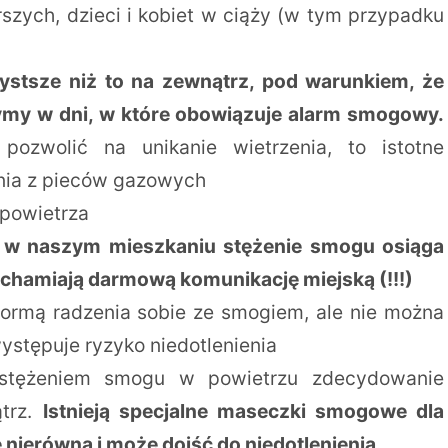
rszych, dzieci i kobiet w ciąży (w tym przypadku
ystsze niż to na zewnątrz, pod warunkiem, że
ymy w dni, w które obowiązuje alarm smogowy.
ozwolić na unikanie wietrzenia, to istotne
nia z pieców gazowych
powietrza
e w naszym mieszkaniu stężenie smogu osiąga
ruchamiają darmową komunikację miejską (!!!)
ormą radzenia sobie ze smogiem, ale nie można
ystępuje ryzyko niedotlenienia
stężeniem smogu w powietrzu zdecydowanie
ątrz.
Istnieją specjalne maseczki smogowe dla
nierówna i może dojść do niedotlenienia.