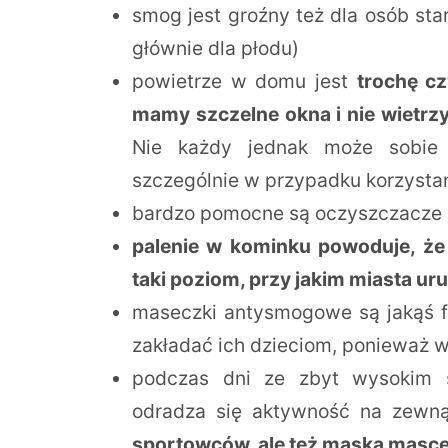
smog jest groźny też dla osób sta
głównie dla płodu)
powietrze w domu jest
trochę cz
mamy szczelne okna i nie wietrz
Nie każdy jednak może sobie p
szczególnie w przypadku korzysta
bardzo pomocne są oczyszczacze 
palenie w kominku powoduje, ż
taki poziom, przy jakim miasta u
maseczki antysmogowe są jakąś f
zakładać ich dzieciom, ponieważ w
podczas dni ze zbyt wysokim 
odradza się aktywność na zewn
sportowców, ale też maska masce 