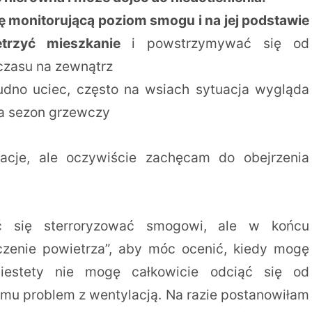
ję monitorującą poziom smogu i na jej podstawie
etrzyć mieszkanie
i powstrzymywać się od
czasu na zewnątrz
dno uciec, często na wsiach sytuacja wygląda
na sezon grzewczy
macje, ale oczywiście zachęcam do obejrzenia
ć się sterroryzować smogowi, ale w końcu
czenie powietrza”, aby móc ocenić, kiedy mogę
 Niestety nie mogę całkowicie odciąć się od
u problem z wentylacją. Na razie postanowiłam