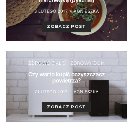
marchewką (pyszna!)
3 LUTEGO 2017
AGNIESZKA
ZOBACZ POST
ZDROWE CIAŁO
ZDROWY DOM
Czy warto kupić oczyszczacz
powietrza?
7 LUTEGO 2017
AGNIESZKA
ZOBACZ POST