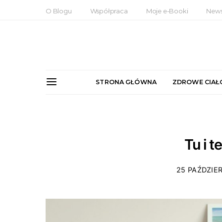
O Blogu
Współpraca
Moje e-Booki
News
STRONA GŁÓWNA
ZDROWE CIAŁ
Tu i t
25 PAŹDZIER