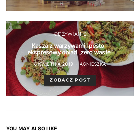
ODŻYWIANIE
Kasza z warzywami i pesto –
ekspresowy obiad „zero waste”
8 KWIETNIA 2019
AGNIESZKA
ZOBACZ POST
YOU MAY ALSO LIKE