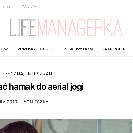
letter
ZAKUPY
O
ZDROWY DUCH
ZDROWY DOM
FREELANCE
FIZYCZNA
MIESZKANIE
 hamak do aerial jogi
IA 2019
AGNIESZKA