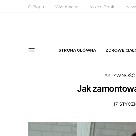
O Blogu
Współpraca
Moje e-Booki
News
STRONA GŁÓWNA
ZDROWE CIAŁ
AKTYWNOŚĆ 
Jak zamontować
17 STYCZN