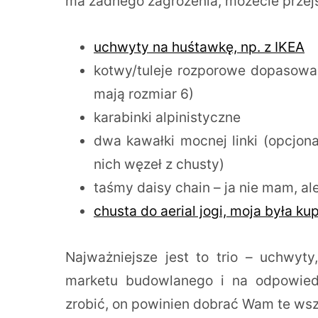
ma żadnego zagrożenia, możecie przej
uchwyty na huśtawkę, np. z IKEA
kotwy/tuleje rozporowe dopasowan
mają rozmiar 6)
karabinki alpinistyczne
dwa kawałki mocnej linki (opcjonal
nich węzeł z chusty)
taśmy daisy chain – ja nie mam, a
chusta do aerial jogi, moja była k
Najważniejsze jest to trio – uchwyty
marketu budowlanego i na odpowied
zrobić, on powinien dobrać Wam te wsz