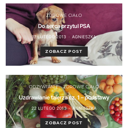
ZDROWE CIAŁO
Do serca przytul PSA
17 LUTEGO 2013
AGNIESZKA
ZOBACZ POST
ODŻYWIANIE
ZDROWE CIAŁO
Uzdrawianie talerza cz. 1 – podstawy
22 LUTEGO 2013
AGNIESZKA
ZOBACZ POST